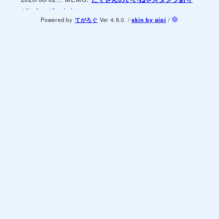
がとうございます！
Powered by
てがろぐ
Ver 4.9.0.
/
skin by pipi
/
2026/06/02
MEMO
TWEETカテゴリ作りました！
2026/05/25
MEMO
いいねボタン実装しました。何回
でも押せる仕様です
2026/05/23
MEMO
サイト改装しました！
2024/12/22
MEMO
サイト更新お休み中です
2024/12/22
MEMO
Waveboxからメッセージくださっ
た方へお返事しております…
2024/02/26
MEMO
最近はアル戦の英語版コミックス
を読んでいます。
2024/02/14
MEMO
見たよボタンとwavebox絵文字あ
りがとうございました！
2024/02/14
GALLERY
ハッピーバレンタイン
2024/02/11
GALLERY
憧れの黒衣
2024/02/02
GALLERY
両翼の鬼
2024/01/27
GALLERY
葬送のアルスラーン