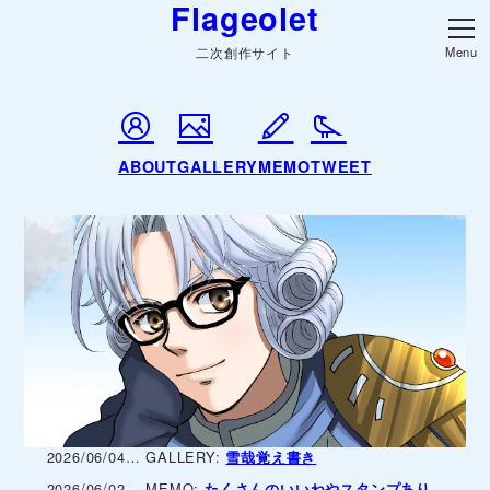
Flageolet
二次創作サイト
ABOUT
GALLERY
MEMO
TWEET
非公式の二次創作を展示しています。ダイの大冒険やアルス
ラーン戦記が好き。ジャンルごちゃまぜファンアートと徒然
日記です。
Update history
2026/06/05
MEMO
投稿No.リンクをポップアップ表示
にしました！
2026/06/04
GALLERY
雪哉覚え書き
2026/06/02
MEMO
たくさんのいいねやスタンプあり